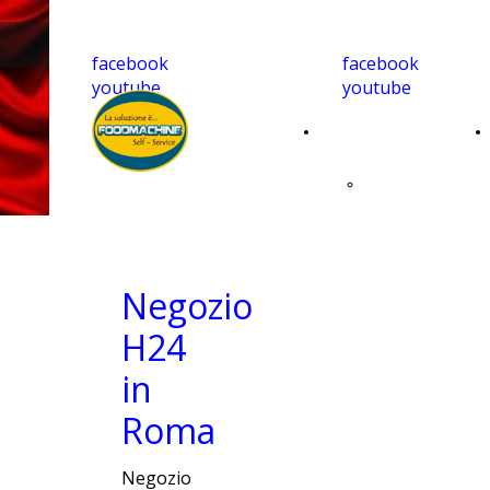
facebook
facebook
youtube
youtube
Home
Caffè
monoporzionato
per casa
Negozio
H24
compatibile
in
Roma
Negozio