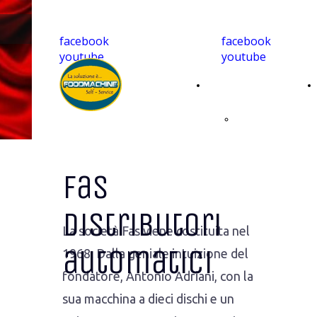
facebook
facebook
youtube
youtube
Home
Caffè
monoporzionato
Fas
per casa
distributori
compatibile
La società Fas viene costituita nel
automatici
1968. Dalla geniale intuizione del
fondatore, Antonio Adriani, con la
sua macchina a dieci dischi e un