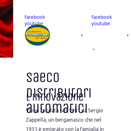
facebook
facebook
youtube
youtube
Home
Caffè
monoporzionato
Saeco
per casa
Distributori
compatibile
L'innovazione
automatici
Viene fondata nel 1981 da Sergio
Zappella, un bergamasco che nel
1951 è emigrato con la famiglia in