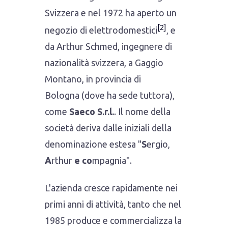
Svizzera e nel 1972 ha aperto un
[2]
negozio di elettrodomestici
, e
da Arthur Schmed, ingegnere di
nazionalità svizzera, a Gaggio
Montano, in provincia di
Bologna (dove ha sede tuttora),
come
Saeco S.r.l.
. Il nome della
società deriva dalle iniziali della
denominazione estesa "
S
ergio,
A
rthur
e co
mpagnia".
L'azienda cresce rapidamente nei
primi anni di attività, tanto che nel
1985 produce e commercializza la