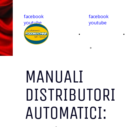
facebook
facebook
youtube
youtube
Home
Caffè
monoporzionato
MANUALI
per casa
DISTRIBUTORI
compatibile
AUTOMATICI: